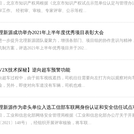
日，北京市知识产权局根据《北京市知识产权试点示范单位认定与管理办法
审工作。 经初审、审核、专家评审、公示等程...
理新源成功举办2021年上半年度优秀项目表彰大会
进一步提升北理新源团队凝聚力，增强各部门、项目组的协作意识与精神
机制方案，评选2021年上半年优秀项目并于202...
V2X技术探秘】逆向超车预警功能
向超车过程中，由于前车视线遮挡，司机往往需要向左打方向以观察对向
险，另外，即使对向车道没有车辆，司机也难...
理新源作为牵头单位入选工信部车联网身份认证和安全信任试点
日，工业和信息化部网络安全管理局根据《工业和信息化部办公厅关于开
〔2021〕148号），经组织开展评审核验，将车联...