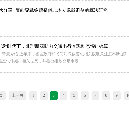
术分享 | 智能穿戴终端疑似非本人佩戴识别的算法研究
双碳”时代下，北理新源助力交通出行实现动态“碳”核算
、背景介绍 近年来，各国政府和民间对气候变化相关议题关注度不断提
温室气体减排相关法案，并推出排放交易市场...
页
上一页
1
2
3
4
5
6
7
8
9
1