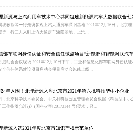
理新源与上汽商用车技术中心共同组建新能源汽车大数据联合创
震坡教授等一行走访参观上汽大通房车溧阳基地 2021年12月16日，北
授等一行三人来到上汽大通房车溧阳基地，上汽...
信部车联网身份认证和安全信任试点项目“新能源和智能网联汽
目启动会会议现场 2021年12月10日下午，工业和信息化部车联网身份
安全信任体系建设项目启动会项目启动会以线上线...
续4年入围！北理新源入库北京市2021年第六批科技型中小企业
日，北京科学技术委员会、中关村科技园区管理委员会根据《科技型中小企业评
工作指引(试行)》(国科火字[20173144 号)要求，经...
理新源入选2021年度北京市知识产权示范单位