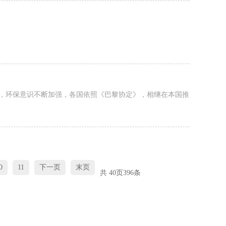
升，环保意识不断加强，各国依照《巴黎协定》，相继在本国推
0
11
下一页
末页
共
40
页
396
条