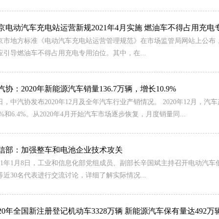
京电动汽车充电站运营新规2021年4月实施 燃油车不得占用充电
京市地方标准《电动汽车充电站运营管理规范》在市场监管局网站上公布，将
应引导燃油车不得占用充电专用泊位。其中，在...
汽协：2020年新能源汽车销量136.7万辆，增长10.9%
日，中汽协发布2020年12月及全年汽车行业产销情况。 2020年12月，汽车
.7%和6.4%。从2020年4月开始汽车市场逐步恢复，月度销量同...
信部：加强整车和电池企业技术攻关
021年1月8日，工业和信息化部党组成员、副部长辛国斌主持召开电动汽
等近30名代表进行交流讨论，详细了解实际情况...
020年全国新注册登记机动车3328万辆 新能源汽车保有量达492万