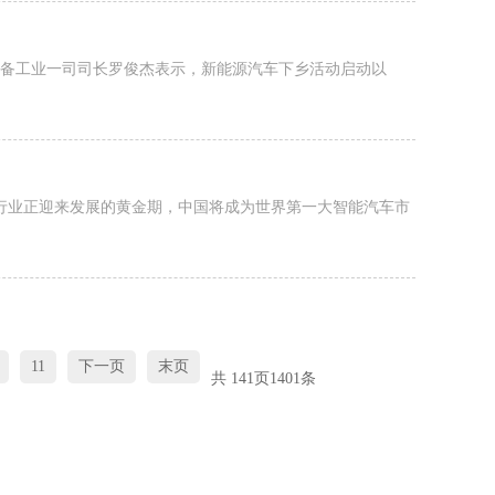
装备工业一司司长罗俊杰表示，新能源汽车下乡活动启动以
行业正迎来发展的黄金期，中国将成为世界第一大智能汽车市
11
下一页
末页
共
141
页
1401
条