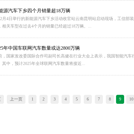
能源汽车下乡四个月销量超18万辆
12月4日举行的新能源汽车下乡活动收官站云南昆明站启动现场，工信部
，相关车型在过去4个月的销量已经超过18万辆。...
025年中国车联网汽车数量或达2800万辆
前，国家发改委国际合作司副司长高健在行业大会上表示，我国智能汽车
。其中，预计2025年全球联网汽车数量将接近...
页
上一页
1
2
3
4
5
6
7
8
9
10