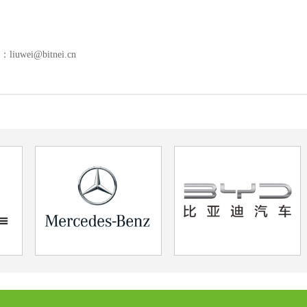
wei@bitnei.cn